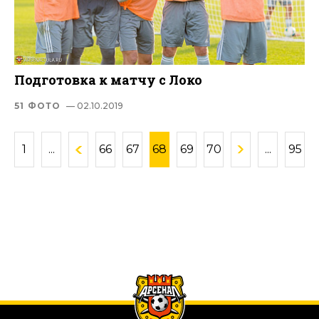
Подготовка к матчу с Локо
51 ФОТО
— 02.10.2019
1
...
66
67
68
69
70
...
95