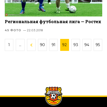
Региональная футбольная лига — Ростех
45 ФОТО
— 22.03.2018
1
...
90
91
92
93
94
95