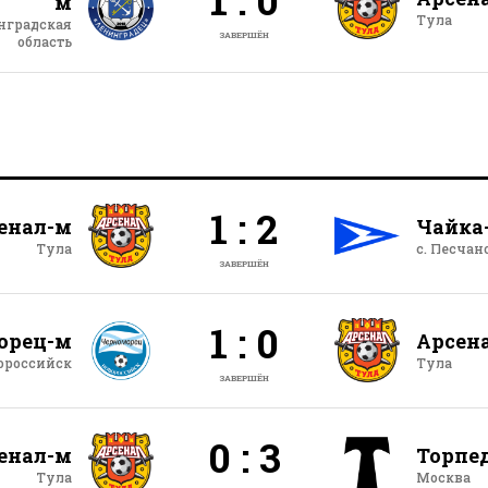
м
Тула
нградская
ЗАВЕРШЁН
область
1 : 2
енал-м
Чайка
Тула
с. Песчан
ЗАВЕРШЁН
1 : 0
орец-м
Арсен
ороссийск
Тула
ЗАВЕРШЁН
0 : 3
енал-м
Торпе
Тула
Москва