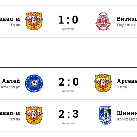
1 : 0
енал-м
Витяз
Тула
Подольск
ЗАВЕРШЁН
2 : 0
-Антей
Арсен
Петербург
Тула
ЗАВЕРШЁН
2 : 3
енал-м
Шинн
Тула
Ярославл
ЗАВЕРШЁН