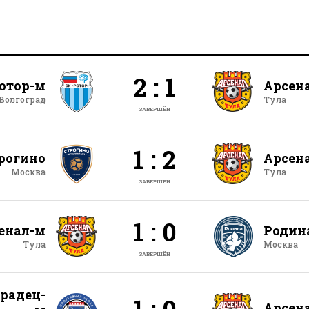
2 : 1
отор-м
Арсен
Волгоград
Тула
ЗАВЕРШЁН
1 : 2
рогино
Арсен
Москва
Тула
ЗАВЕРШЁН
1 : 0
енал-м
Родин
Тула
Москва
ЗАВЕРШЁН
радец-
1 : 0
Арсен