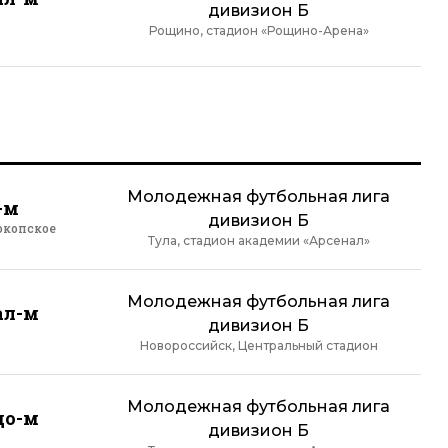
дивизион Б
Рощино, стадион «Рощино-Арена»
Молодежная футбольная лига
-м
дивизион Б
окопское
Тула, стадион академии «Арсенал»
Молодежная футбольная лига
ал-м
дивизион Б
Новороссийск, Центральный стадион
Молодежная футбольная лига
до-м
дивизион Б