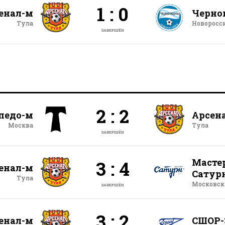
1 : 0
енал-м
Черно
Тула
Новоросс
ЗАВЕРШЁН
2 : 2
педо-м
Арсен
Москва
Тула
ЗАВЕРШЁН
Масте
3 : 4
енал-м
Сатур
Тула
Московска
ЗАВЕРШЁН
3 : 2
енал-м
СШОР-