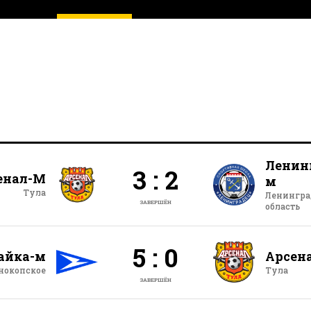
Ленин
3 : 2
енал-М
м
Тула
Ленингра
ЗАВЕРШЁН
область
5 : 0
айка-м
Арсен
анокопское
Тула
ЗАВЕРШЁН