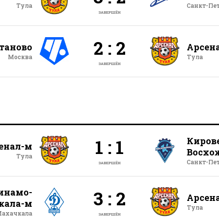
Тула
Санкт-Пе
ЗАВЕРШЁН
2 : 2
таново
Арсен
Москва
Тула
ЗАВЕРШЁН
Киров
1 : 1
енал-м
Восхо
Тула
Санкт-Пе
ЗАВЕРШЁН
инамо-
3 : 2
Арсен
кала-м
Тула
ахачкала
ЗАВЕРШЁН