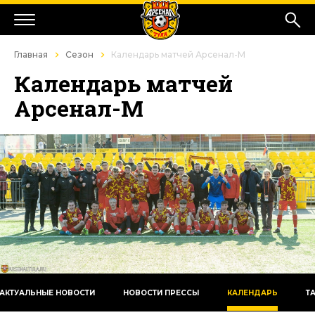
Главная
Сезон
Календарь матчей Арсенал-М
Календарь матчей
Арсенал-М
АКТУАЛЬНЫЕ НОВОСТИ
НОВОСТИ ПРЕССЫ
КАЛЕНДАРЬ
Т