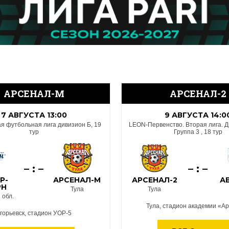
АРСЕНАЛ-М
АРСЕНАЛ-2
7 АВГУСТА 13:00
9 АВГУСТА 14:0
 футбольная лига дивизион Б, 19
LEON-Первенство. Вторая лига. Д
тур
Группа 3 , 18 тур
– : –
– : –
Р-
АРСЕНАЛ-М
АРСЕНАЛ-2
А
РН
Тула
Тула
 обл.
Тула, стадион академии «А
горьевск, стадион УОР-5