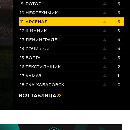
РОТОР
4
6
НЕФТЕХИМИК
4
6
АРСЕНАЛ
4
6
ШИННИК
4
5
ЛЕНИНГРАДЕЦ
4
4
СОЧИ
4
4
Сочи
ВОЛГА
4
3
ТЕКСТИЛЬЩИК
4
2
КАМАЗ
4
1
:
СКА-ХАБАРОВСК
4
0
ВСЯ ТАБЛИЦА