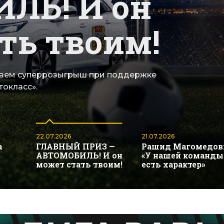
ЛЬ! И он
ть твоим!
каем суперрозыгрыш при поддержке
токласс».
22.07.2026
21.07.2026
а
ГЛАВНЫЙ ПРИЗ —
Рашид Магомедов
АВТОМОБИЛЬ! И он
«У нашей команды
может стать твоим!
есть характер»