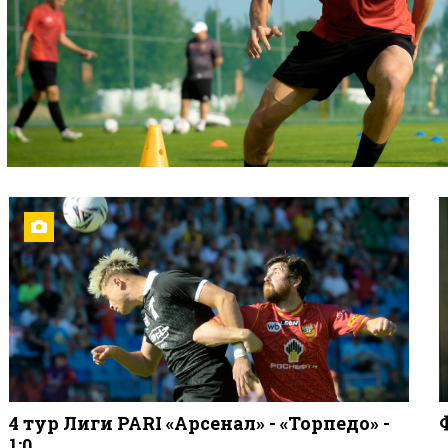
4 тур Лиги PARI «Арсенал» - «Торпедо» -
1:0