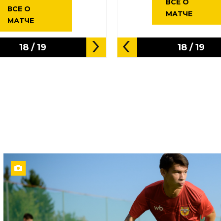
ВСЕ О
ВСЕ О
МАТЧЕ
МАТЧЕ
18
/
19
18
/
19