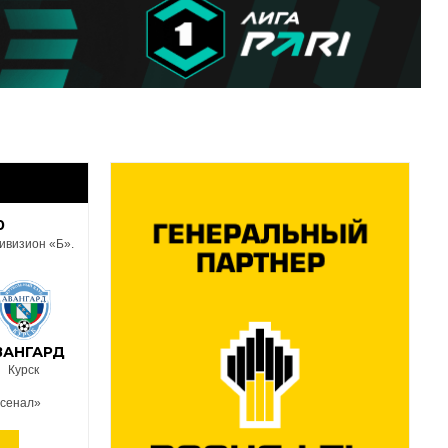
0
ивизион «Б».
ВАНГАРД
Курск
рсенал»