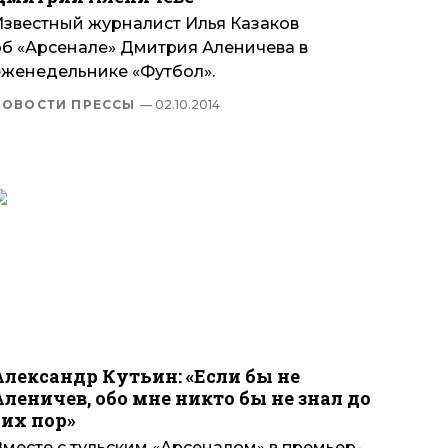
Известный журналист Илья Казаков
об «Арсенале» Дмитрия Аленичева в
еженедельнике «Футбол».
НОВОСТИ ПРЕССЫ
— 02.10.2014
Александр Кутьин: «Если бы не
Аленичев, обо мне никто бы не знал до
cих пор»
Вместе с тульским «Арсеналом» в премьер-