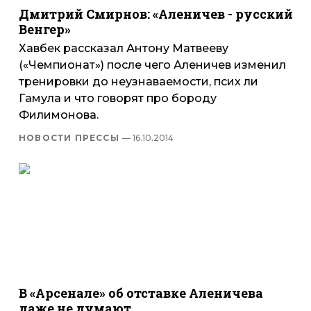
Дмитрий Смирнов: «Аленичев - русский
Венгер»
Хавбек рассказал Антону Матвееву
(«Чемпионат») после чего Аленичев изменил
тренировки до неузнаваемости, псих ли
Гамула и что говорят про бороду
Филимонова.
НОВОСТИ ПРЕССЫ
— 16.10.2014
В «Арсенале» об отставке Аленичева
даже не думают